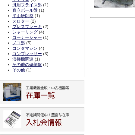
汎用フライス盤
(1)
直立ボール盤
(1)
平面研削盤
(1)
スロター
(2)
プレスブレーキ
(2)
シャーリング
(4)
コーナーシャー
(1)
ノコ盤
(5)
コンタマシン
(4)
コンプレッサー
(3)
溶接機関連
(1)
その他の研削盤
(1)
その他
(1)