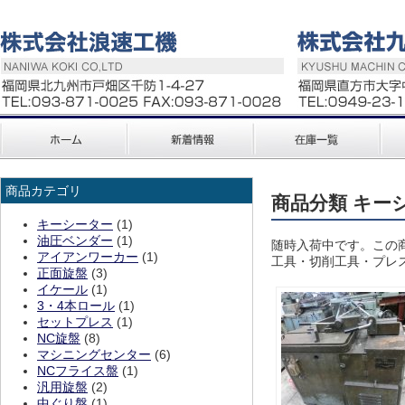
商品カテゴリ
商品分類 キー
キーシーター
(1)
油圧ベンダー
(1)
随時入荷中です。この
アイアンワーカー
(1)
工具・切削工具・プレ
正面旋盤
(3)
イケール
(1)
3・4本ロール
(1)
セットプレス
(1)
NC旋盤
(8)
マシニングセンター
(6)
NCフライス盤
(1)
汎用旋盤
(2)
中ぐり盤
(1)