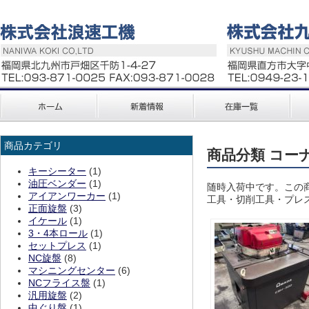
商品カテゴリ
商品分類 コー
キーシーター
(1)
油圧ベンダー
(1)
随時入荷中です。この
アイアンワーカー
(1)
工具・切削工具・プレ
正面旋盤
(3)
イケール
(1)
3・4本ロール
(1)
セットプレス
(1)
NC旋盤
(8)
マシニングセンター
(6)
NCフライス盤
(1)
汎用旋盤
(2)
中ぐり盤
(1)