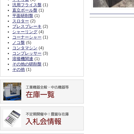
汎用フライス盤
(1)
直立ボール盤
(1)
平面研削盤
(1)
スロター
(2)
プレスブレーキ
(2)
シャーリング
(4)
コーナーシャー
(1)
ノコ盤
(5)
コンタマシン
(4)
コンプレッサー
(3)
溶接機関連
(1)
その他の研削盤
(1)
その他
(1)